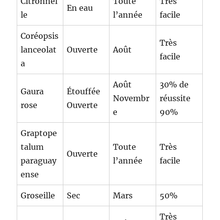
Citronnel
Toute
Très
En eau
le
l’année
facile
Coréopsis
Très
lanceolat
Ouverte
Août
facile
a
Août
30% de
Gaura
Étouffée
Novembr
réussite
rose
Ouverte
e
90%
Graptope
talum
Toute
Très
Ouverte
paraguay
l’année
facile
ense
Groseille
Sec
Mars
50%
Très