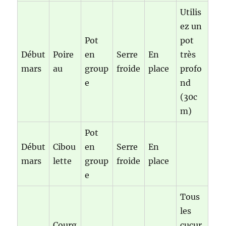
Utilis
ez un
Pot
pot
Début
Poire
en
Serre
En
très
mars
au
group
froide
place
profo
e
nd
(30c
m)
Pot
Début
Cibou
en
Serre
En
mars
lette
group
froide
place
e
Tous
les
Courg
cucur