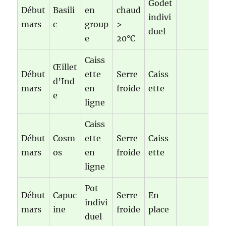
Godet
Début
Basili
en
chaud
indivi
mars
c
group
>
duel
e
20°C
Caiss
Œillet
Début
ette
Serre
Caiss
d’Ind
mars
en
froide
ette
e
ligne
Caiss
Début
Cosm
ette
Serre
Caiss
mars
os
en
froide
ette
ligne
Pot
Début
Capuc
Serre
En
indivi
mars
ine
froide
place
duel