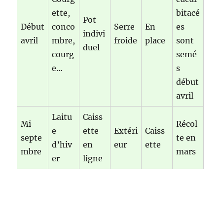
ette,
bitacé
Pot
Début
conco
Serre
En
es
indivi
avril
mbre,
froide
place
sont
duel
courg
semé
e…
s
début
avril
Laitu
Caiss
Mi
Récol
e
ette
Extéri
Caiss
septe
te en
d’hiv
en
eur
ette
mbre
mars
er
ligne