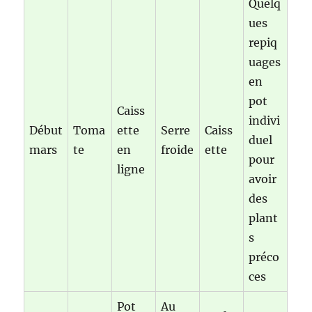
Quelq
ues
repiq
uages
en
pot
Caiss
indivi
Début
Toma
ette
Serre
Caiss
duel
mars
te
en
froide
ette
pour
ligne
avoir
des
plant
s
préco
ces
Pot
Au