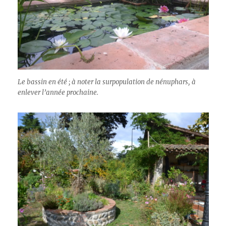
Le bassin en été ; à noter la surpopulation de nénuphars, à
enlever l’année prochaine.