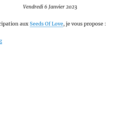
Vendredi 6 Janvier 202
3
cipation aux
Seeds Of Love
, je vous propose :
“Seed Of Love 2023”
g