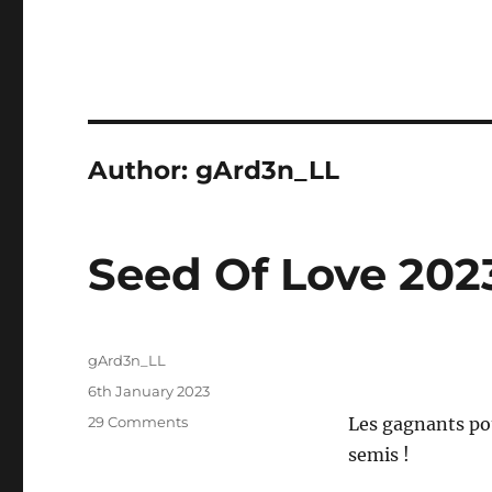
Author:
gArd3n_LL
Seed Of Love 202
Author
gArd3n_LL
Posted
6th January 2023
on
on
29 Comments
Les gagnants pou
Seed
semis !
Of
Love