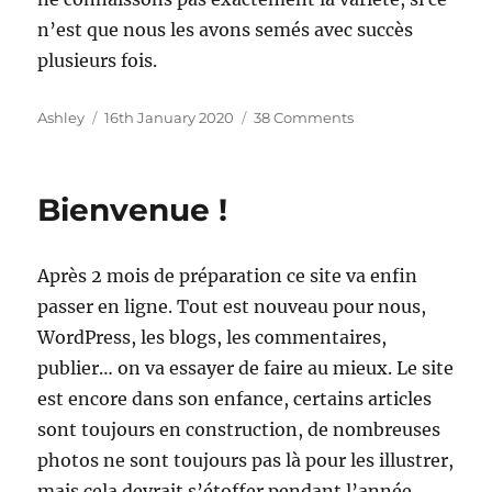
n’est que nous les avons semés avec succès
plusieurs fois.
Author
Posted
on
Ashley
16th January 2020
38 Comments
on
Seeds
Of
Love
Bienvenue !
2020
Après 2 mois de préparation ce site va enfin
passer en ligne. Tout est nouveau pour nous,
WordPress, les blogs, les commentaires,
publier… on va essayer de faire au mieux. Le site
est encore dans son enfance, certains articles
sont toujours en construction, de nombreuses
photos ne sont toujours pas là pour les illustrer,
mais cela devrait s’étoffer pendant l’année.