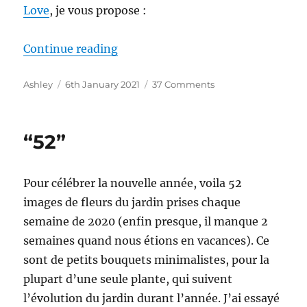
Love
, je vous propose :
“Seeds Of Love 2021”
Continue reading
Author
Posted
on
Ashley
6th January 2021
37 Comments
on
Seeds
Of
Love
“52”
2021
Pour célébrer la nouvelle année, voila 52
images de fleurs du jardin prises chaque
semaine de 2020 (enfin presque, il manque 2
semaines quand nous étions en vacances). Ce
sont de petits bouquets minimalistes, pour la
plupart d’une seule plante, qui suivent
l’évolution du jardin durant l’année. J’ai essayé