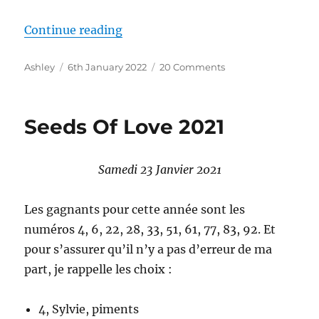
“Seed of Love 2022”
Continue reading
Author
Posted
on
Ashley
6th January 2022
20 Comments
on
Seed
of
Love
Seeds Of Love 2021
2022
Samedi 23 Janvier 2021
Les gagnants pour cette année sont les
numéros 4, 6, 22, 28, 33, 51, 61, 77, 83, 92. Et
pour s’assurer qu’il n’y a pas d’erreur de ma
part, je rappelle les choix :
4, Sylvie, piments